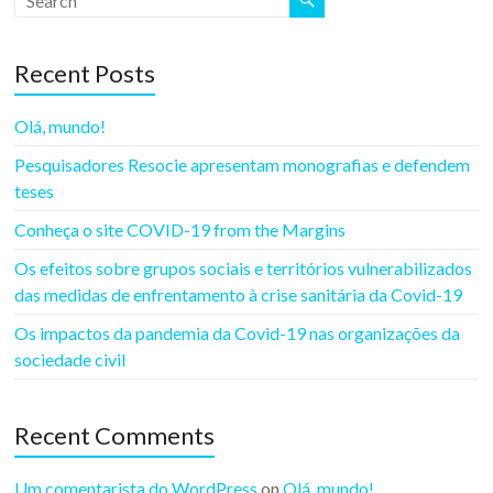
y
a
n
Recent Posts
d
S
Olá, mundo!
t
Pesquisadores Resocie apresentam monografias e defendem
a
teses
t
e
Conheça o site COVID-19 from the Margins
R
Os efeitos sobre grupos sociais e territórios vulnerabilizados
e
das medidas de enfrentamento à crise sanitária da Covid-19
s
e
Os impactos da pandemia da Covid-19 nas organizações da
a
sociedade civil
r
c
Recent Comments
h
G
r
Um comentarista do WordPress
on
Olá, mundo!