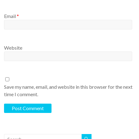
a
t
i
Email
*
o
n
s
b
Website
e
t
w
e
e
Save my name, email, and website in this browser for the next
n
time I comment.
S
o
c
i
e
t