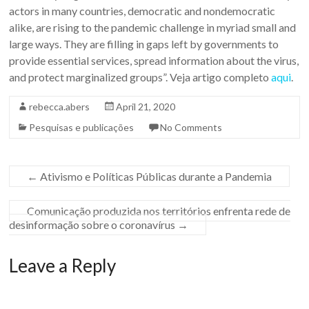
actors in many countries, democratic and nondemocratic
E
alike, are rising to the pandemic challenge in myriad small and
n
large ways. They are filling in gaps left by governments to
provide essential services, spread information about the virus,
g
and protect marginalized groups”. Veja artigo completo
aqui
.
l
rebecca.abers
April 21, 2020
i
Pesquisas e publicações
No Comments
s
h
←
Ativismo e Políticas Públicas durante a Pandemia
W
Comunicação produzida nos territórios enfrenta rede de
e
desinformação sobre o coronavírus
→
b
s
Leave a Reply
i
t
e