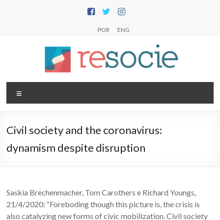
Skip
to
content
POR
ENG
R
Menu
e
s
Civil society and the coronavirus:
o
dynamism despite disruption
c
i
e
Saskia Brechenmacher, Tom Carothers e Richard Youngs,
21/4/2020: “Foreboding though this picture is, the crisis is
–
also catalyzing new forms of civic mobilization. Civil society