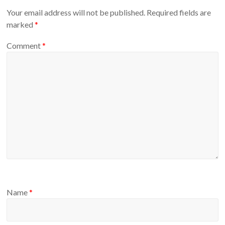
o
Your email address will not be published.
Required fields are
f
marked
*
R
e
Comment
*
t
h
i
n
k
i
n
g
t
h
e
R
Name
*
e
l